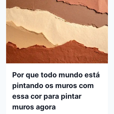
JARDIM
ANTES
DA
PRÓXIMA
VISITA
E
DEIXAR
TODO
MUNDO
IMPRESSIONADO
Por que todo mundo está
pintando os muros com
essa cor para pintar
muros agora