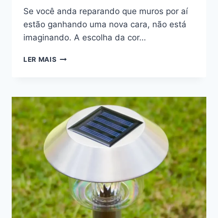
Se você anda reparando que muros por aí
estão ganhando uma nova cara, não está
imaginando. A escolha da cor…
POR
LER MAIS
QUE
TODO
MUNDO
ESTÁ
PINTANDO
OS
MUROS
COM
ESSA
COR
PARA
PINTAR
MUROS
AGORA