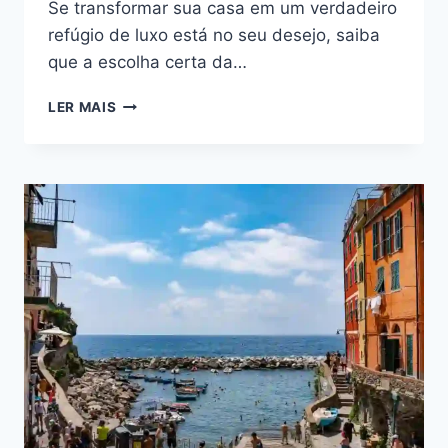
Se transformar sua casa em um verdadeiro
refúgio de luxo está no seu desejo, saiba
que a escolha certa da…
ESSA
LER MAIS
COMBINAÇÃO
DE
PLANTAS
PARA
CASA
VAI
FAZER
SEU
AMBIENTE
PARECER
UM
REFÚGIO
DE
LUXO