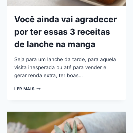
Você ainda vai agradecer
por ter essas 3 receitas
de lanche na manga
Seja para um lanche da tarde, para aquela
visita inesperada ou até para vender e
gerar renda extra, ter boas…
VOCÊ
LER MAIS
AINDA
VAI
AGRADECER
POR
TER
ESSAS
3