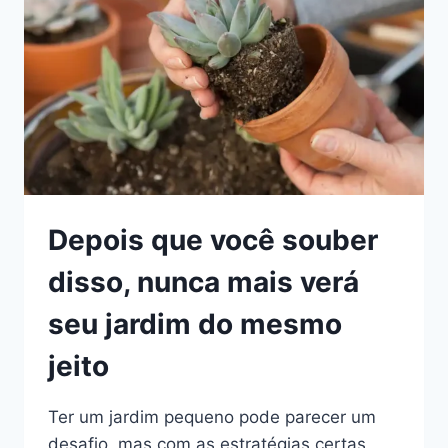
RECEITAS
DE
LANCHE
NA
MANGA
Depois que você souber
disso, nunca mais verá
seu jardim do mesmo
jeito
Ter um jardim pequeno pode parecer um
desafio, mas com as estratégias certas,