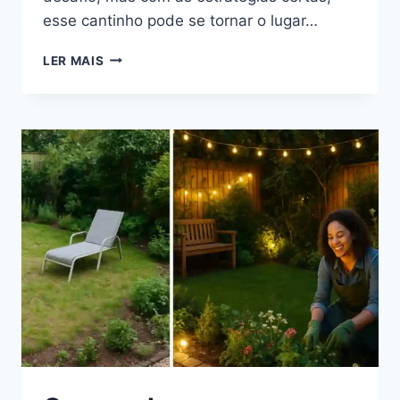
esse cantinho pode se tornar o lugar…
DEPOIS
LER MAIS
QUE
VOCÊ
SOUBER
DISSO,
NUNCA
MAIS
VERÁ
SEU
JARDIM
DO
MESMO
JEITO