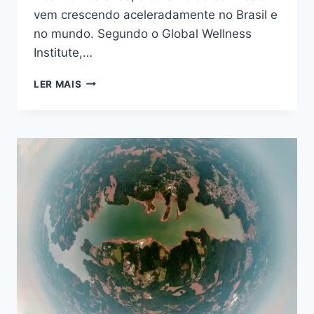
vem crescendo aceleradamente no Brasil e
no mundo. Segundo o Global Wellness
Institute,…
5
LER MAIS
DESTINOS
BRASILEIROS
QUE
UNEM
NATUREZA
E
BEM-
ESTAR
PARA
RENOVAR
CORPO
E
MENTE