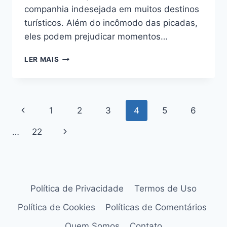
companhia indesejada em muitos destinos
turísticos. Além do incômodo das picadas,
eles podem prejudicar momentos…
5
LER MAIS
LUGARES
NO
BRASIL
PARA
Navegação
Página
1
2
3
4
5
6
FUGIR
DOS
da
Anterior
…
22
Página
MOSQUITOS
E
Página
Seguinte
RELAXAR
COM
ESTILO
Política de Privacidade
Termos de Uso
Política de Cookies
Políticas de Comentários
Quem Somos
Contato