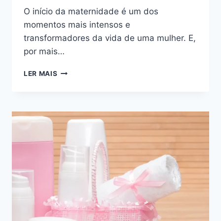
O início da maternidade é um dos
momentos mais intensos e
transformadores da vida de uma mulher. E,
por mais…
ANTES
LER MAIS
QUE
SEJA
TARDE
VIVA
ISSO
NO
INÍCIO
DA
MATERNIDADE