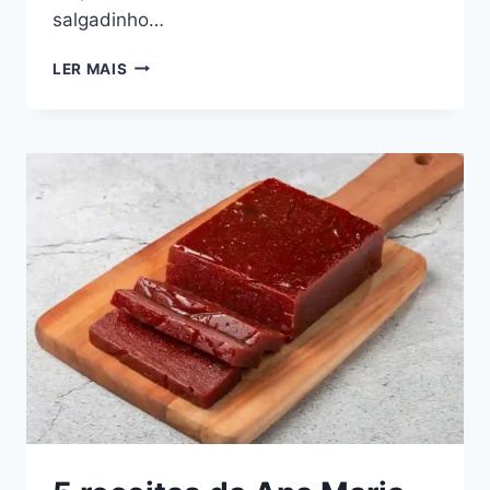
salgadinho…
SALGADINHO
LER MAIS
NA
AIR
FRYER
QUE
FICA
CROCANTE
E
COM
METADE
DAS
CALORIAS