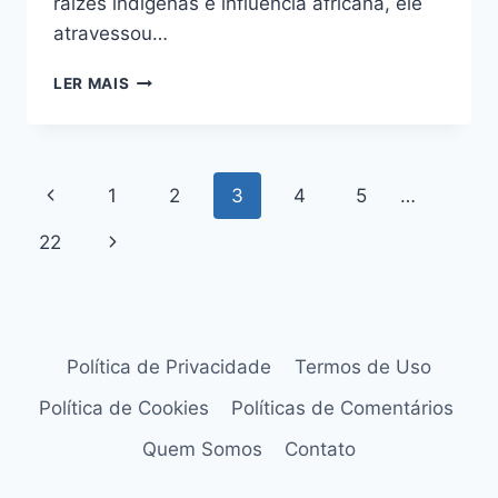
raízes indígenas e influência africana, ele
atravessou…
CUSCUZ
LER MAIS
NORDESTINO
RECHEADO:
RECEITA
TRADICIONAL
Navegação
Página
1
2
3
4
5
…
COM
TOQUE
da
Anterior
22
Página
SAUDÁVEL
Página
Seguinte
Política de Privacidade
Termos de Uso
Política de Cookies
Políticas de Comentários
Quem Somos
Contato