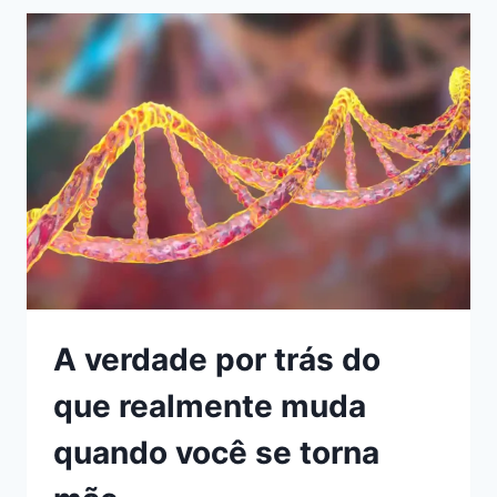
BORDO
ESTÁ
MUDANDO
EM
2025,
E
O
QUE
O
PASSAGEIRO
GANHA
COM
ISSO
A verdade por trás do
que realmente muda
quando você se torna