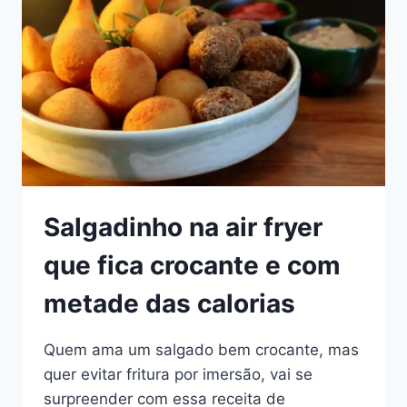
3
INGREDIENTES
QUE
TODO
MUNDO
TEM
EM
CASA
Salgadinho na air fryer
que fica crocante e com
metade das calorias
Quem ama um salgado bem crocante, mas
quer evitar fritura por imersão, vai se
surpreender com essa receita de