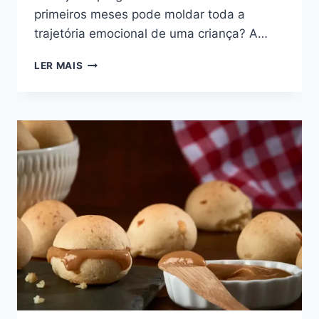
primeiros meses pode moldar toda a
trajetória emocional de uma criança? A…
O
LER MAIS
QUE
A
CIÊNCIA
DESCOBRIU
SOBRE
O
VÍNCULO
NOS
PRIMEIROS
MESES
DE
VIDA