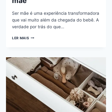
mãe
Ser mãe é uma experiência transformadora
que vai muito além da chegada do bebê. A
verdade por trás do que…
A
LER MAIS
VERDADE
POR
TRÁS
DO
QUE
REALMENTE
MUDA
QUANDO
VOCÊ
SE
TORNA
MÃE