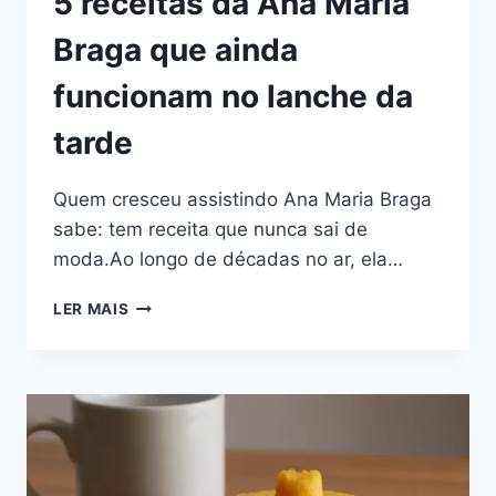
5 receitas da Ana Maria
Braga que ainda
funcionam no lanche da
tarde
Quem cresceu assistindo Ana Maria Braga
sabe: tem receita que nunca sai de
moda.Ao longo de décadas no ar, ela…
5
LER MAIS
RECEITAS
DA
ANA
MARIA
BRAGA
QUE
AINDA
FUNCIONAM