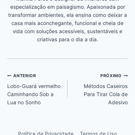
especialização em paisagismo. Apaixonada por
transformar ambientes, ela ensina como deixar a
casa mais aconchegante, funcional e cheia de
vida com soluções acessíveis, sustentáveis e
criativas para o dia a dia.
Navegação
ANTERIOR
PRÓXIMO
Lobo-Guará vermelho
Métodos Caseiros
de
Caminhando Sob a
Para Tirar Cola de
Post
Lua no Sonho
Adesivo
Política de Privacidade
Termos de Uso