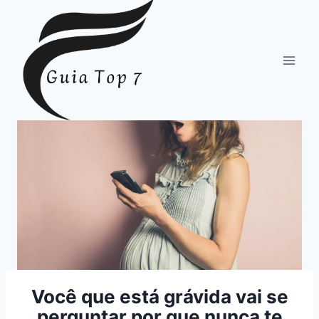
Pular
para
o
Conteúdo
Você que está grávida vai se
perguntar por que nunca te