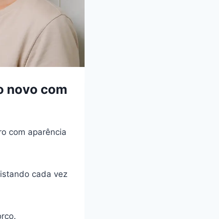
mo novo com
ro com aparência
istando cada vez
rço.