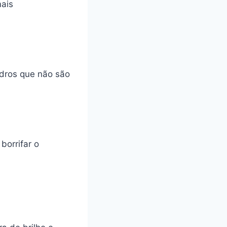
mais
idros que não são
borrifar o