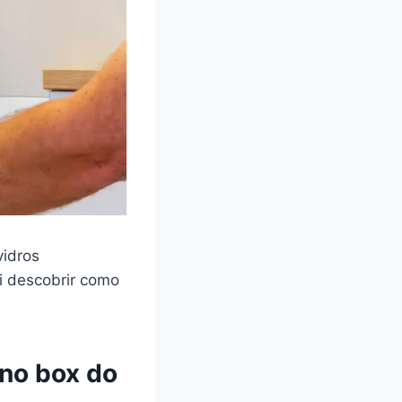
vidros
i descobrir como
 no box do