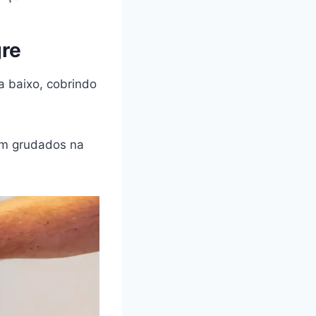
gre
a baixo, cobrindo
cam grudados na