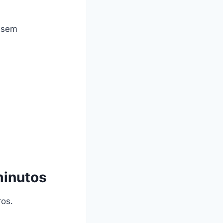
e sem
minutos
ros.