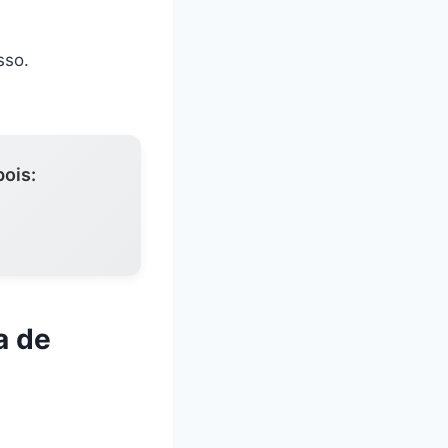
sso.
ois:
a de