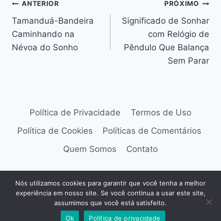
Navegação
ANTERIOR
PRÓXIMO
Tamanduá-Bandeira
Significado de Sonhar
de
Caminhando na
com Relógio de
Post
Névoa do Sonho
Pêndulo Que Balança
Sem Parar
Política de Privacidade
Termos de Uso
Política de Cookies
Políticas de Comentários
Quem Somos
Contato
Nós utilizamos cookies para garantir que você tenha a melhor
experiência em nosso site. Se você continua a usar este site,
© 2026 Guia Top 7
assumimos que você está satisfeito.
Ok
Política de privacidade