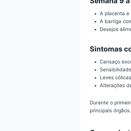
Semana 9 a 
A placenta e
A barriga co
Desejos alim
Sintomas c
Cansaço exc
Sensibilidad
Leves cólicas
Alterações d
Durante o primeir
principais órgãos