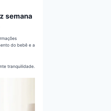
ez semana
o
ormações
mento do bebê e a
te tranquilidade.