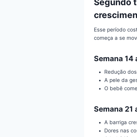
Segundo tr
crescimen
Esse período cos
começa a se mov
Semana 14 a
Redução dos 
A pele da ges
O bebê começ
Semana 21 a
A barriga cr
Dores nas co