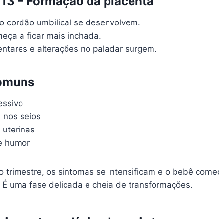
13 – Formação da placenta
 o cordão umbilical se desenvolvem.
meça a ficar mais inchada.
entares e alterações no paladar surgem.
omuns
essivo
e nos seios
 uterinas
e humor
o trimestre, os sintomas se intensificam e o bebê come
. É uma fase delicada e cheia de transformações.