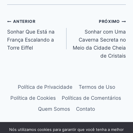
Navegação
ANTERIOR
PRÓXIMO
Sonhar Que Está na
Sonhar com Uma
de
França Escalando a
Caverna Secreta no
Post
Torre Eiffel
Meio da Cidade Cheia
de Cristais
Política de Privacidade
Termos de Uso
Política de Cookies
Políticas de Comentários
Quem Somos
Contato
Nós utilizamos cookies para garantir que você tenha a melhor