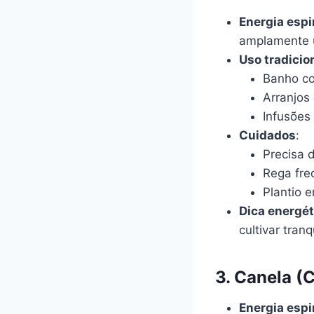
Energia espi
amplamente u
Uso tradicio
Banho co
Arranjos
Infusões
Cuidados
:
Precisa d
Rega fre
Plantio 
Dica energét
cultivar tran
3. Canela 
Energia espi