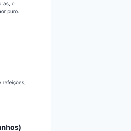
ras, o
or puro.
 refeições,
anhos)