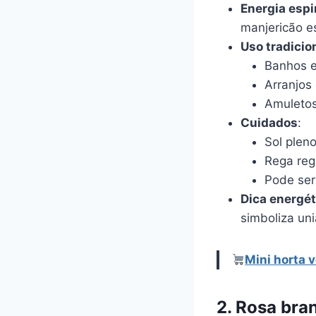
Energia espi
manjericão e
Uso tradicio
Banhos e
Arranjos
Amuletos
Cuidados
:
Sol pleno
Rega reg
Pode ser 
Dica energét
simboliza uni
Mini horta 
2. Rosa bra