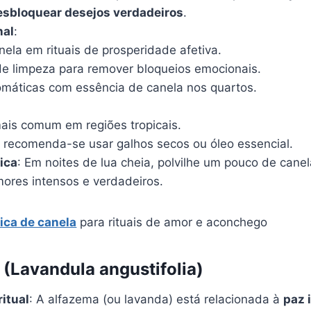
esbloquear desejos verdadeiros
.
nal
:
nela em rituais de prosperidade afetiva.
e limpeza para remover bloqueios emocionais.
omáticas com essência de canela nos quartos.
mais comum em regiões tropicais.
 recomenda-se usar galhos secos ou óleo essencial.
ica
: Em noites de lua cheia, polvilhe um pouco de canel
mores intensos e verdadeiros.
ica de canela
para rituais de amor e aconchego
 (Lavandula angustifolia)
ritual
: A alfazema (ou lavanda) está relacionada à
paz i