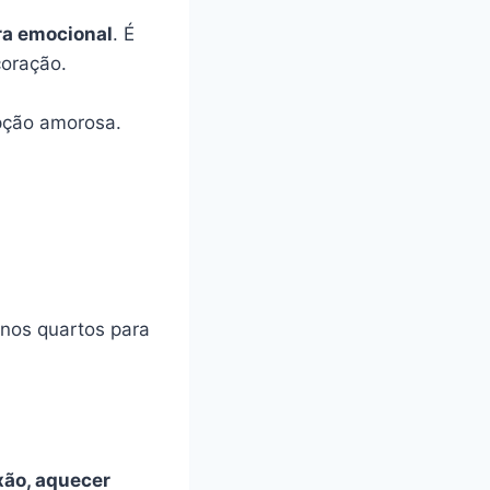
ra emocional
. É
oração.
pção amorosa.
 nos quartos para
ixão, aquecer