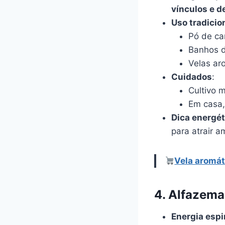
vínculos e d
Uso tradicio
Pó de ca
Banhos d
Velas ar
Cuidados
:
Cultivo 
Em casa,
Dica energét
para atrair a
Vela aromát
4. Alfazema
Energia espi