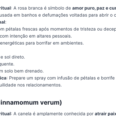
ritual
: A rosa branca é símbolo de
amor puro, paz e cu
sada em banhos e defumações voltadas para abrir o c
nal
:
m pétalas frescas após momentos de tristeza ou dece
 com intenção em altares pessoais.
 energéticas para borrifar em ambientes.
e sol direto.
quente.
em solo bem drenado.
ica
: Prepare um spray com infusão de pétalas e borrife
quilidade nos relacionamentos.
(Cinnamomum verum)
ritual
: A canela é amplamente conhecida por
atrair pa