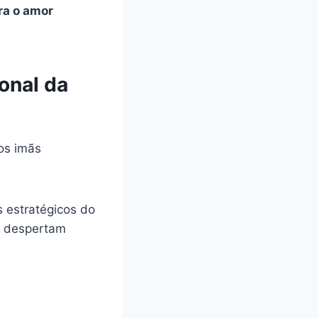
ra o amor
onal da
os imãs
 estratégicos do
 e despertam