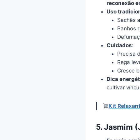
reconexão e
Uso tradicio
Sachês a
Banhos r
Defumaç
Cuidados
:
Precisa d
Rega lev
Cresce 
Dica energét
cultivar vínc
Kit Relaxan
5. Jasmim 