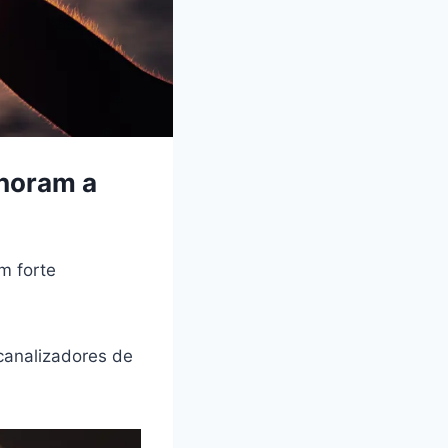
lhoram a
m forte
 canalizadores de