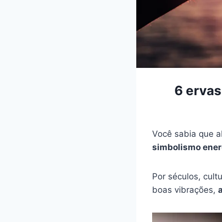
6 ervas
Você sabia que a
simbolismo energ
Por séculos, cul
boas vibrações,