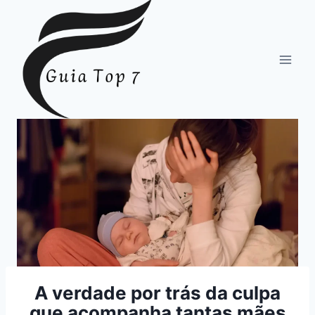
Pular
para
o
Conteúdo
A verdade por trás da culpa
que acompanha tantas mães